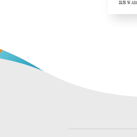
정책
및
서