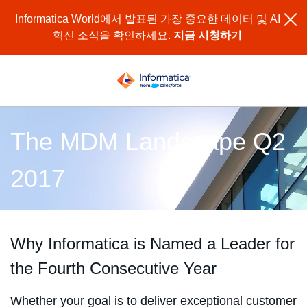
Informatica World에서 발표된 가장 중요한 데이터 및 AI
혁신 소식을 확인하세요.
지금 시청하기
The MDM Landscape Q2
2017
Why Informatica is Named a Leader for
the Fourth Consecutive Year
Whether your goal is to deliver exceptional customer