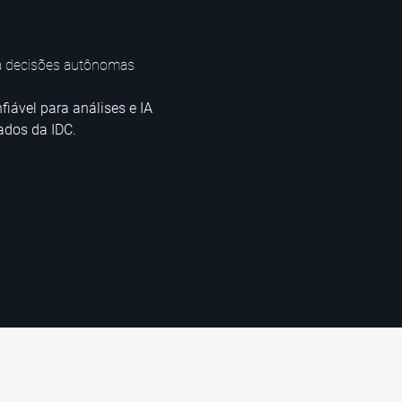
ra decisões autônomas
iável para análises e IA
ados da IDC.