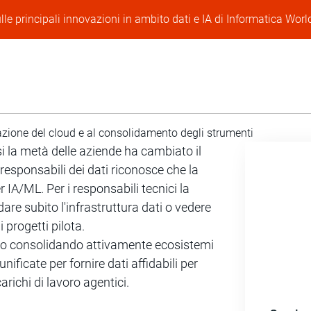
lle principali innovazioni in ambito dati e IA di Informatica Worl
azione del cloud e al consolidamento degli strumenti
si la metà delle aziende ha cambiato il
responsabili dei dati riconosce che la
IA/ML. Per i responsabili tecnici la
are subito l'infrastruttura dati o vedere
i progetti pilota.
nno consolidando attivamente ecosistemi
ificate per fornire dati affidabili per
arichi di lavoro agentici.