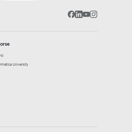
sorse
nti
rmatica University