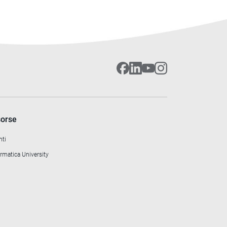
sorse
nti
rmatica University