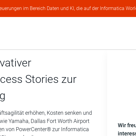
Neuerungen im Bereich Daten und KI, die auf der Informatica Worl
vativer
cess Stories zur
ng
häftsagilität erhöhen, Kosten senken und
wie Yamaha, Dallas Fort Worth Airport
Wir fre
aben von PowerCenter® zur Informatica
interes