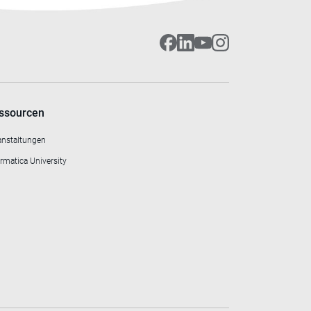
ssourcen
anstaltungen
rmatica University