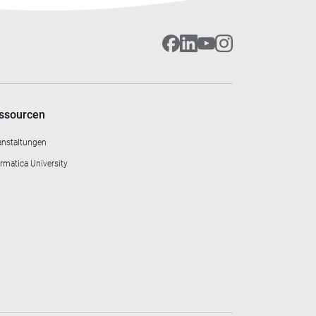
ssourcen
anstaltungen
rmatica University