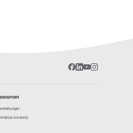
ssourcen
anstaltungen
rmatica University