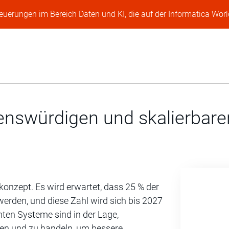
Neuerungen im Bereich Daten und KI, die auf der Informatica Worl
enswürdigen und skalierbare
skonzept. Es wird erwartet, dass 25 % der
rden, und diese Zahl wird sich bis 2027
enten Systeme sind in der Lage,
den und zu handeln, um bessere