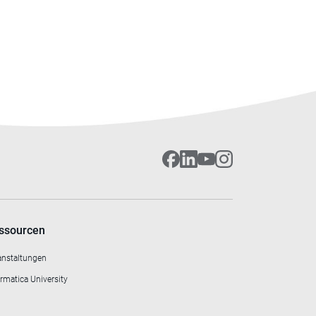
ssourcen
anstaltungen
rmatica University