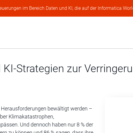
Neuerungen im Bereich Daten und KI, die auf der Informatica Worl
KI-Strategien zur Verringeru
 Herausforderungen bewältigt werden –
über Klimakatastrophen,
gpässen. Und dennoch haben nur 8 % der
uern zu können und 86 % sagen, dass ihre