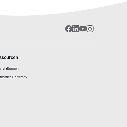
ssourcen
anstaltungen
rmatica University