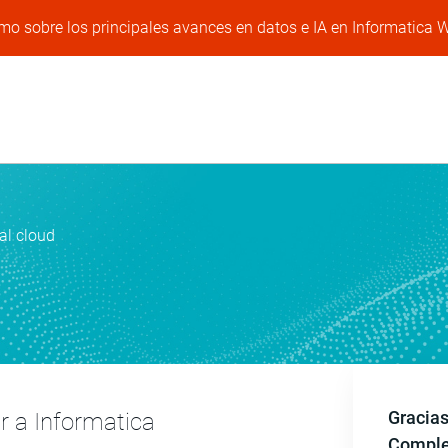
mo sobre los principales avances en datos e IA en Informatica 
al cloud
Gracias
r a Informatica
Complet