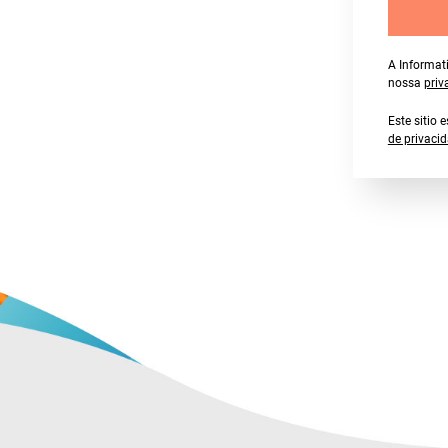
A Informat
nossa
priv
Este sitio
de privaci