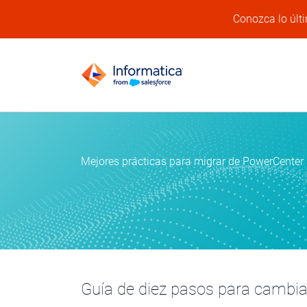
Conozca lo últi
Mejores prácticas para migrar de PowerCenter 
Guía de diez pasos para cambia