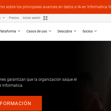
mo sobre los principales avances en datos e IA en Informatica 
e
Precios
Iniciar sesión
Plataforma
Casos de uso
Descubra
Socios
es garantizan que la organización saque el
e Informatica.
E FORMACIÓN