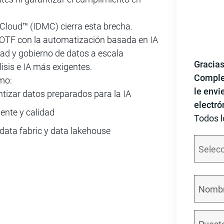
Cloud™ (IDMC) cierra esta brecha.
 OTF con la automatización basada en IA
dad y gobierno de datos a escala
Gracias
isis e IA más exigentes.
Complet
mo:
le envi
tizar datos preparados para la IA
electró
gente y calidad
Todos l
data fabric y data lakehouse