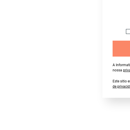
A Informat
nossa
priv
Este sitio
de privaci