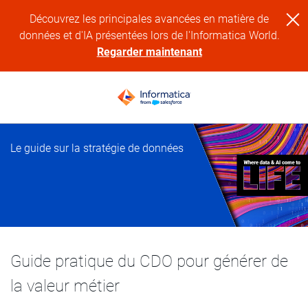
Découvrez les principales avancées en matière de
données et d'IA présentées lors de l'Informatica World.
Regarder maintenant
Le guide sur la stratégie de données
Guide pratique du CDO pour générer de
la valeur métier