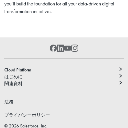
you’ll build the foundation for all your data-driven digital
transformation initiatives.
Cloud Platform
はじめに
関連資料
法務
プライバシーポリシー
©
2026
Salesforce, Inc.