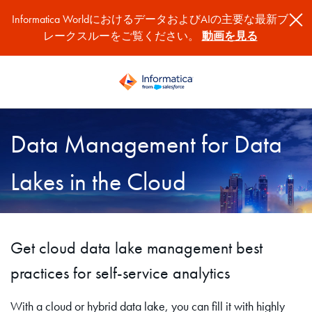
Informatica WorldにおけるデータおよびAIの主要な最新ブ
レークスルーをご覧ください。
動画を見る
Data Management for Data
Lakes in the Cloud
Get cloud data lake management best
practices for self-service analytics
With a cloud or hybrid data lake, you can fill it with highly