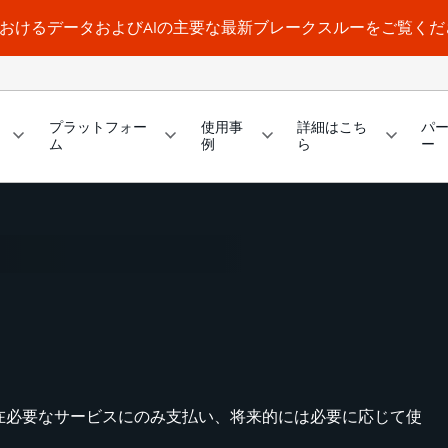
a WorldにおけるデータおよびAIの主要な最新ブレークスルーをご覧く
プラットフォー
使用事
詳細はこち
パ
ム
例
ら
ー
在必要なサービスにのみ支払い、将来的には必要に応じて使