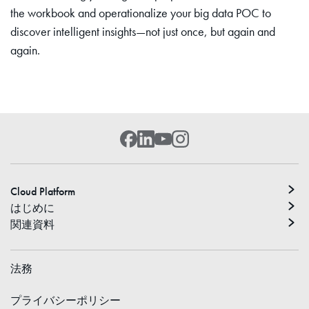
the workbook and operationalize your big data POC to
discover intelligent insights—not just once, but again and
again.
Cloud Platform
はじめに
関連資料
法務
プライバシーポリシー