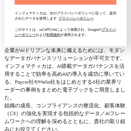
インフォマティカは、次のプライバシーポリシーに従って、提供
されたデータを使用します:
プライバシーポリシー
.
このサイトは、reCAPTCHAによって保護され、Googleの
プライバ
シーポリシー
および
利用規約
が適用されます。
企業がAIドリブンな未来に備えるためには、モダン
なデータガバナンスソリューションが不可欠です。
インフォマティカは、AI搭載データガバナンスを活
用することで効率を高めAIの導入を成功に導いてい
る、Paycor社やHelia社をはじめとする6社の業界リ
ーダーの事例をまとめた電子ブックをご用意しまし
た。
組織の成長、コンプライアンスの整流化、顧客体験
（CX）の強化を実現する包括的なデータ／AIフレー
ムワークへの理解を深めるとともに、貴社の取り組
みにお役立てください。