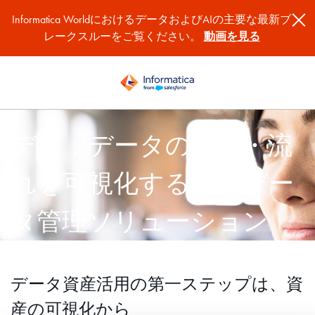
Informatica WorldにおけるデータおよびAIの主要な最新ブ
レークスルーをご覧ください。
動画を見る
デモ：データの所在・流
れを可視化するメタデー
タ管理ソリューション
データ資産活用の第一ステップは、資
産の可視化から