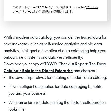
このサイトは、reCAPTCHAによって保護され、Googleの
プライバ
シーポリシー
および
利用規約
が適用されます。
With a modern data catalog, you can deliver trusted data for
new use-cases, such as self-service analytics and big data
analytics. Intelligent automation of data cataloging helps you
onboard new systems and data very efficiently.
Download your copy of
TDWI’s Checklist Report: The Data
Catalog’s Role in the Digital Enterprise
and discover:
The seven imperatives for creating a modern data catalog.
How intelligent automation for data cataloging benefits
you and your business.
What an enterprise data catalog that fosters collaboration
looks like.