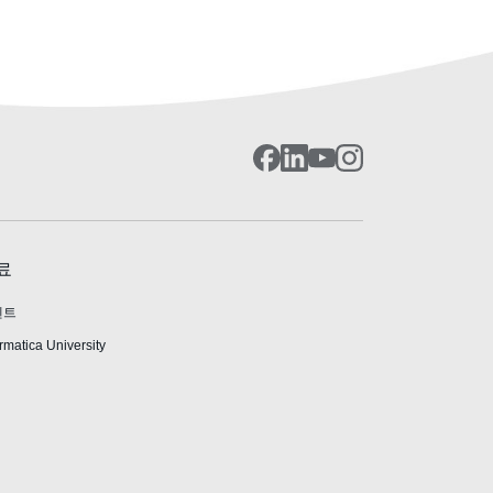
료
벤트
rmatica University