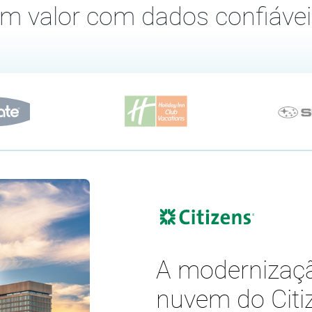
am valor com dados confiáve
A modernizaç
nuvem do Citi