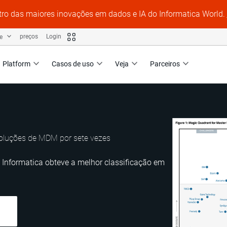
tro das maiores inovações em dados e IA do Informatica World.
te
preços
Login
Platform
Casos de uso
Veja
Parceiros
oluções de MDM por sete vezes
 Informatica obteve a melhor classificação em