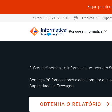
Fique por den
Empresa
Supor
Telefone: +351 21 122 7113
Por que a Informatica
O
Gartner
nomeou a Informatica um líder em S
®
Conheça 20 fornecedores e descubra por que a
Capacidade de Execução.
OBTENHA O RELATÓRIO