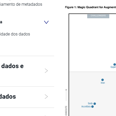
nciamento de metadados
da
lidade dos dados
 dados e
 dados