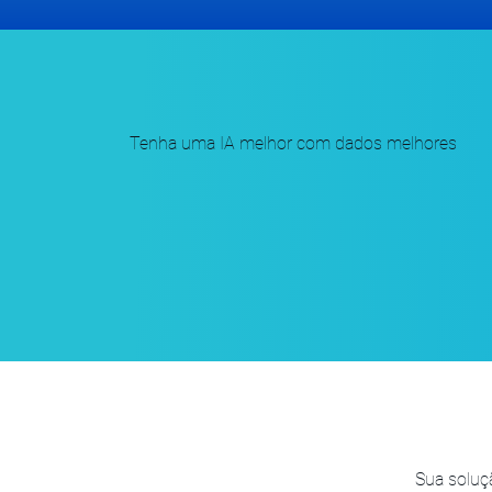
Tenha uma IA melhor com dados melhores
Sua soluçã