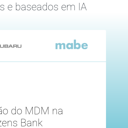
is e baseados em IA
ão do MDM na
zens Bank