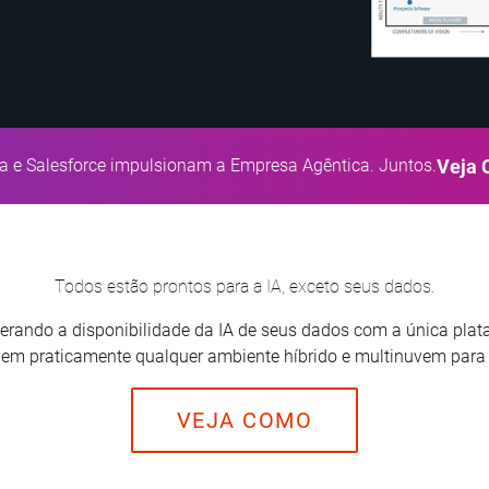
ca e Salesforce impulsionam a Empresa Agêntica. Juntos.
Veja
Todos estão prontos para a IA, exceto seus dados.
erando a disponibilidade da IA de seus dados com a única plat
 em praticamente qualquer ambiente híbrido e multinuvem para 
VEJA COMO