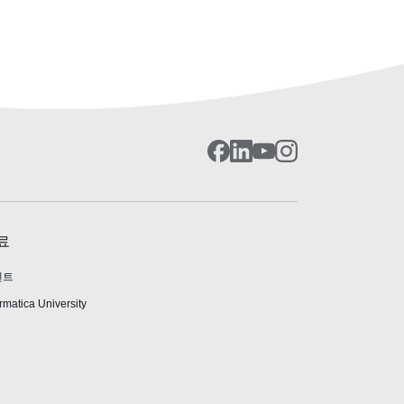
료
벤트
rmatica University