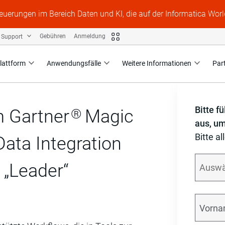
Neuerungen im Bereich Daten und KI, die auf der Informatica Worl
Support
Gebühren
Anmeldung
lattform
Anwendungsfälle
Weitere Informationen
Par
Bitte f
®
m Gartner
Magic
aus, um
Bitte al
ata Integration
s
„Leader“