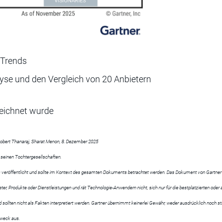
 Trends
alyse und den Vergleich von 20 Anbietern
eichnet wurde
 Robert Thanaraj, Sharat Menon, 8. Dezember 2025
 seinen Tochtergesellschaften.
s veröffentlicht und sollte im Kontext des gesamten Dokuments betrachtet werden. Das Dokument von Gartner e
ter, Produkte oder Dienstleistungen und rät Technologie-Anwendern nicht, sich nur für die bestplatzierten ode
lten nicht als Fakten interpretiert werden. Gartner übernimmt keinerlei Gewähr, weder ausdrücklich noch sti
Zweck aus.