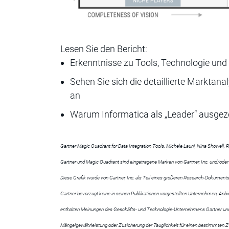
Lesen Sie den Bericht:
Erkenntnisse zu Tools, Technologie und
Sehen Sie sich die detaillierte Marktan
an
Warum Informatica als „Leader“ ausgez
Gartner Magic Quadrant for Data Integration Tools, Michele Launi, Nina Showell,
Gartner und Magic Quadrant sind eingetragene Marken von Gartner, Inc. und/oder
Diese Grafik wurde von Gartner, Inc. als Teil eines größeren Research-Dokument
Gartner bevorzugt keine in seinen Publikationen vorgestellten Unternehmen, Anbie
enthalten Meinungen des Geschäfts- und Technologie-Unternehmens Gartner und sol
Mängelgewährleistung oder Zusicherung der Tauglichkeit für einen bestimmten 