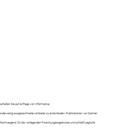
rhalten Sie auf Anfrage von Informatica.
r anderweitig ausgezeichneten Anbieter zu entscheiden. Publikationen von Gartner
llschweigend, für die vorliegenden Forschungsergebnisse und schließt jegliche