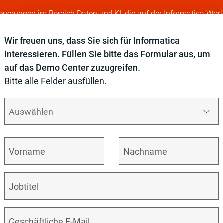
Neuerungen im Bereich Daten und KI, die auf der Informatica Worl
Support
Gebühren
Anmeldung
Wir freuen uns, dass Sie sich für Informatica
interessieren. Füllen Sie bitte das Formular aus, um
lattform
Anwendungsfälle
Weitere Informationen
Par
auf das Demo Center zuzugreifen.
Bitte alle Felder ausfüllen.
KT-DEMOS
→
SCHNELLERE SAP-MODERNISIERUNG DANK
Sc
zu
So
SA