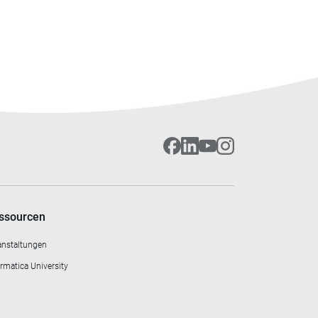
ssourcen
anstaltungen
rmatica University