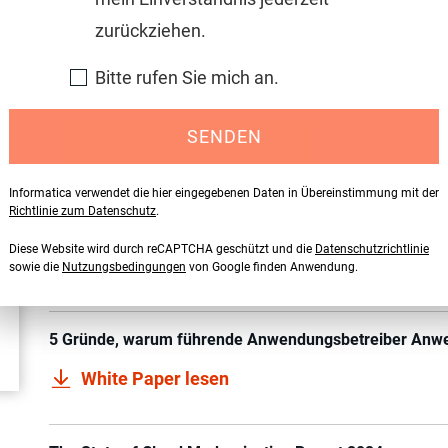
zurückziehen.
n Sie eine Cloud Data
ration Platform, um
Bitte rufen Sie mich an.
tics zu verbessern
SENDEN
Informatica verwendet die hier eingegebenen Daten in Übereinstimmung mit der
Richtlinie zum Datenschutz
.
Von PowerCenter in die Cloud: Best Practices für di
Diese Website wird durch reCAPTCHA geschützt und die
Datenschutzrichtlinie
White Paper lesen
sowie die
Nutzungsbedingungen
von Google finden Anwendung.
5 Gründe, warum führende Anwendungsbetreiber Anwe
White Paper lesen