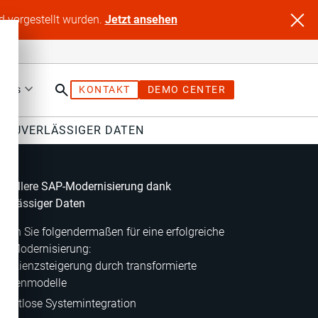
d vorgestellt wurden.
Jetzt ansehen
tners
KONTAKT
DEMO CENTER
 ZUVERLÄSSIGER DATEN
hnellere SAP-Modernisierung dank
verlässiger Daten
rgen Sie folgendermaßen für eine erfolgreiche
P-Modernisierung:
Effizienzsteigerung durch transformierte
Datenmodelle
Nahtlose Systemintegration