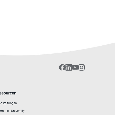
ssourcen
anstaltungen
rmatica University