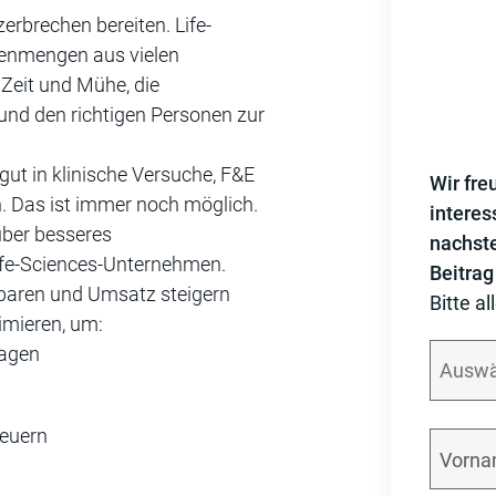
erbrechen bereiten. Life-
tenmengen aus vielen
 Zeit und Mühe, die
 und den richtigen Personen zur
ut in klinische Versuche, F&E
Wir fre
. Das ist immer noch möglich.
interes
über besseres
nachst
fe-Sciences-Unternehmen.
Beitrag
 sparen und Umsatz steigern
Bitte al
imieren, um:
sagen
euern