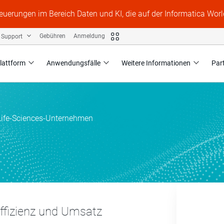
Neuerungen im Bereich Daten und KI, die auf der Informatica Worl
Support
Gebühren
Anmeldung
lattform
Anwendungsfälle
Weitere Informationen
Par
Life-Sciences-Unternehmen
Effizienz und Umsatz