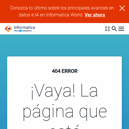
Conozca lo último sobre los principales avances en
datos e IA en Informatica World.
Ver ahora
404 ERROR
¡Vaya! La
página que