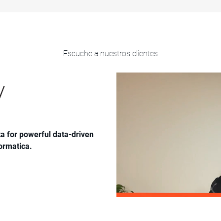
Garantice el retorno del 
publicitario (ROAS) y el
retorno de la inversión (R
al aprovechar datos limp
gobernados para obtener
Escuche a nuestros clientes
impacto máximo.
ta for powerful data-driven
ormatica.