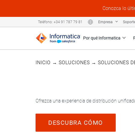
Conozca lo últi
Empresa
Soport
Teléfono: +34 91 787 79 81
Por qué Informatica
INICIO
→
SOLUCIONES
→
SOLUCIONES D
Informatica para los sectores de distribución
Ofrezca una experiencia de distribución unificad
DESCUBRA CÓMO