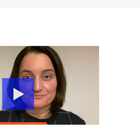
gasto
OI)
ios y
 un