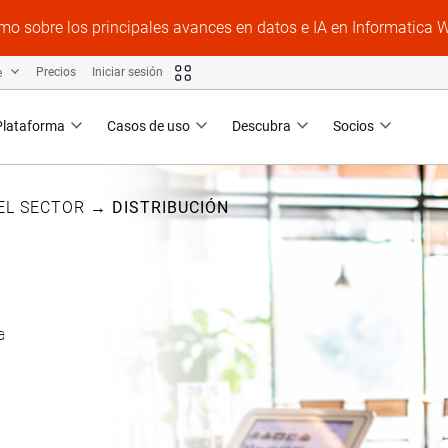
mo sobre los principales avances en datos e IA en Informatica 
e
Precios
Iniciar sesión
Plataforma
Casos de uso
Descubra
Socios
EL SECTOR
→
DISTRIBUCIÓN
 y CPG
a