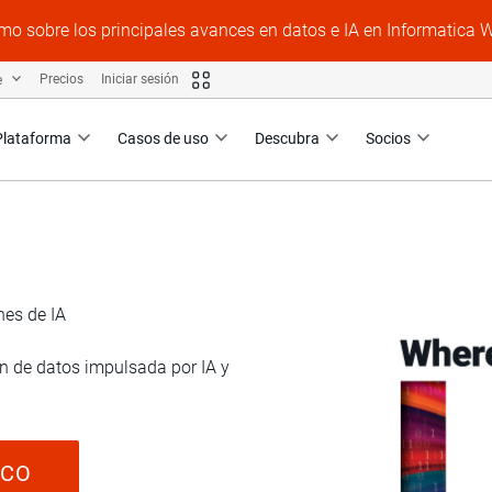
mo sobre los principales avances en datos e IA en Informatica 
e
Precios
Iniciar sesión
Plataforma
Casos de uso
Descubra
Socios
nes de IA
ón de datos impulsada por IA y
ICO