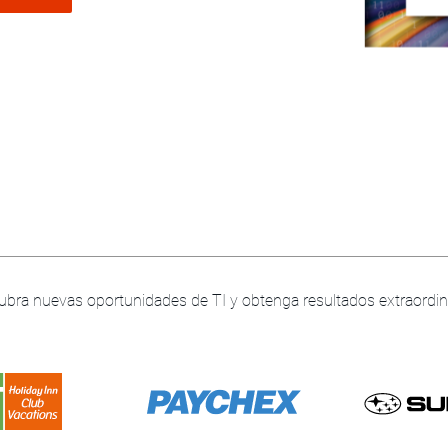
bra nuevas oportunidades de TI y obtenga resultados extraordi