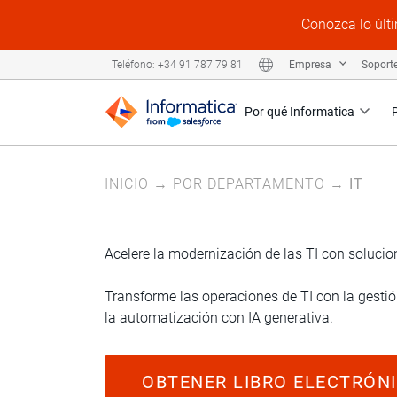
Conozca lo últi
Empresa
Soport
Teléfono: +34 91 787 79 81
Por qué Informatica
INICIO
→
POR DEPARTAMENTO
→
IT
Acelere la modernización de las TI con solucio
Transforme las operaciones de TI con la gesti
la automatización con IA generativa.
OBTENER LIBRO ELECTRÓN