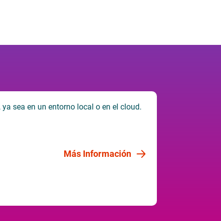
ya sea en un entorno local o en el cloud.
"Fue una dec
empresariale
Rade Vuk
Más Información
Responsa