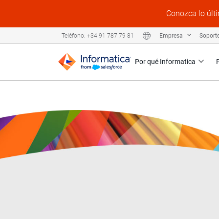
Conozca lo últi
Empresa
Soport
Teléfono: +34 91 787 79 81
Por qué Informatica