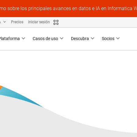
mo sobre los principales avances en datos e IA en Informatica 
e
Precios
Iniciar sesión
Plataforma
Casos de uso
Descubra
Socios