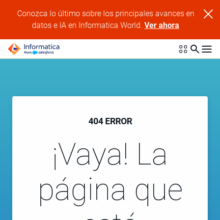
Conozca lo último sobre los principales avances en
datos e IA en Informatica World.
Ver ahora
404 ERROR
¡Vaya! La
página que