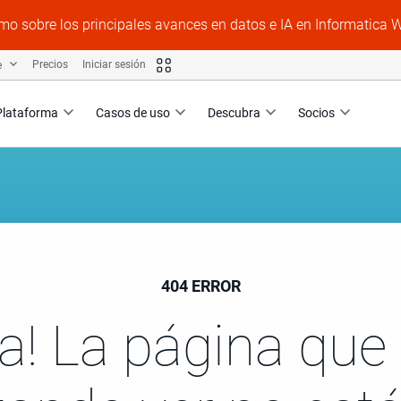
mo sobre los principales avances en datos e IA en Informatica 
e
Precios
Iniciar sesión
Plataforma
Casos de uso
Descubra
Socios
404 ERROR
a! La página que