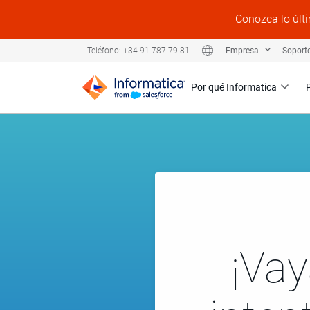
Conozca lo últi
Empresa
Soport
Teléfono: +34 91 787 79 81
Por qué Informatica
¡Vay