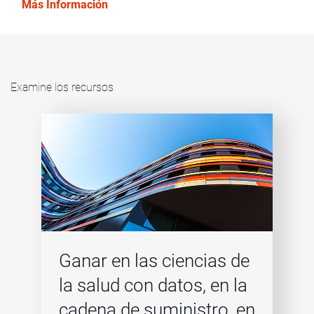
ayudan a optimizar la migración de datos al cloud.
Más Información
Examine los recursos
Ganar en las ciencias de
la salud con datos, en la
cadena de suministro, en