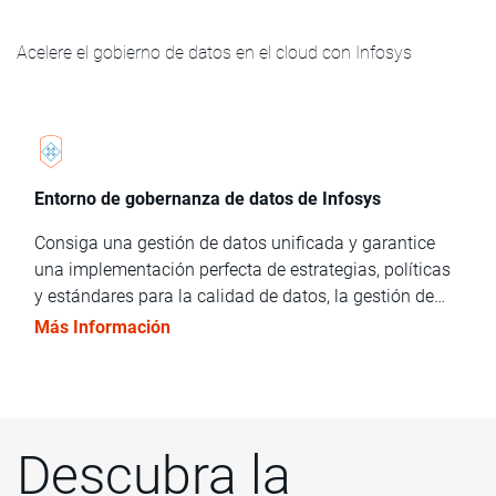
Acelere el gobierno de datos en el cloud con Infosys
Entorno de gobernanza de datos de Infosys
Consiga una gestión de datos unificada y garantice
una implementación perfecta de estrategias, políticas
y estándares para la calidad de datos, la gestión de
metadatos, la gestión de datos maestros/de referencia,
Más Información
la seguridad de los datos y la gestión del ciclo de vida
de la información.
Descubra la