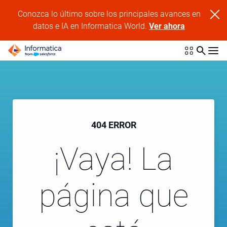
Conozca lo último sobre los principales avances en
datos e IA en Informatica World.
Ver ahora
404 ERROR
¡Vaya! La
página que