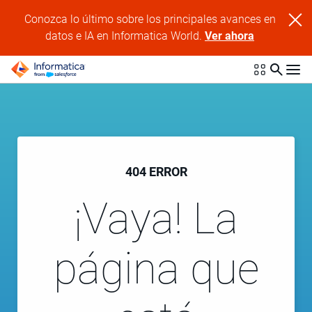
Conozca lo último sobre los principales avances en
datos e IA en Informatica World.
Ver ahora
404 ERROR
¡Vaya! La
página que