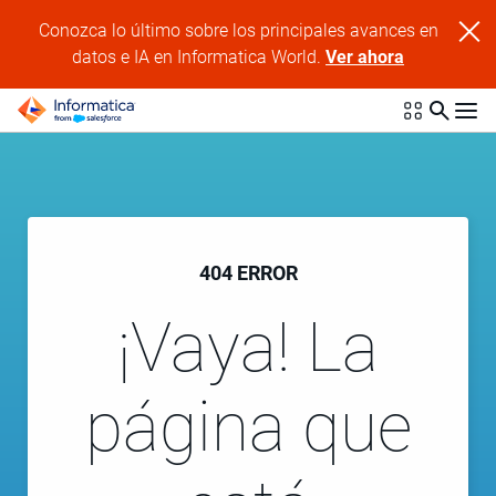
Conozca lo último sobre los principales avances en
datos e IA en Informatica World.
Ver ahora
404 ERROR
¡Vaya! La
página que