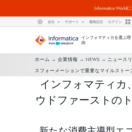
Informatic
会社
サポート
価格設定
ログイン
インフォマティカを選ぶ理
由
ホーム
→
企業情報
→
NEWS
→
ニュース
スフォーメーションで重要なマイルストー
インフォマティカ、
ウドファーストの
新たな消費主導型エコシス