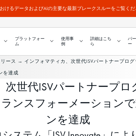
a WorldにおけるデータおよびAIの主要な最新ブレークスルーをご覧く
プラットフォー
使用事
詳細はこち
パ
ム
例
ら
ー
リリース
→
インフォマティカ、次世代ISVパートナープロ
ンを達成
次世代ISVパートナープ
トランスフォーメーションで
ンを達成
テム「ISV Innovate」に