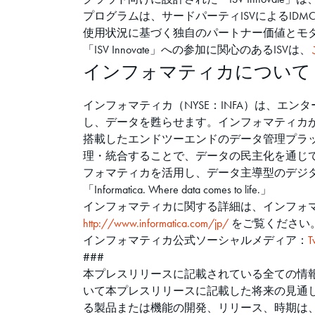
プログラムは、サードパーティISVによるI
使用状況に基づく独自のパートナー価値とモ
「ISV Innovate」への参加に関心のあるISVは、
インフォマティカについて
インフォマティカ（NYSE：INFA）は、
し、データを甦らせます。インフォマティカが開発した新しいカテ
搭載したエンドツーエンドのデータ管理プラ
理・統合することで、データの民主化を通じてビ
フォマティカを活用し、データ主導型のデジ
「Informatica. Where data comes to life.」
インフォマティカに関する詳細は、インフォマテ
http://www.informatica.com/jp/
をご覧ください
インフォマティカ公式ソーシャルメディア：
T
###
本プレスリリースに記載されている全ての情報
いて本プレスリリースに記載した将来の見通
る製品または機能の開発、リリース、時期は