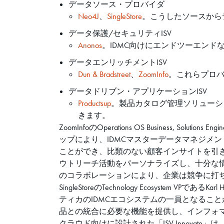
データソース・プロバイダ
Neo4J
、
SingleStore
。こうしたソースから
データ保護/セキュリティISV
Anonos
。IDMC向けにエンドツーエン
データエンリッチメントISV
Dun & Bradstreet
、
ZoomInfo
。これらプロバイ
データドリブン・アプリケーションISV
Productsup
。製品カタログ管理ソリューショ
きます。
ZoomInfoのOperations OS Business, So
ップにより、IDMCマスターデータマネジメン
ことができ、比類のない顧客インサイトを引き
ウトリーチ活動をパーソナライズし、十分な
のコラボレーションにより、企業は競争に打
SingleStoreのTechnology Ecosyste
ティカのIDMCエコシステムの一員となることがで
品との統合に必要な機能を提供し、インフォマテ
クラウド向けに設計された「ISV Innovat