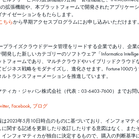
DMCの拡張機能や、本プラットフォームで開発されたアプリケ
ダナイゼーションをもたらします。
こちら
から早期アクセスプログラムにお申し込みいただけます
エンタープライズクラウドデータ管理をリードする企業であり、企
ゴリーのソフトウェア「Informatica Intelligent Data M
ットフォームであり、マルチクラウドやハイブリッドクラウド
ジネス戦略をモダナイズし、進化させます。Fortune100のう
タルトランスフォーメーションを推進しています。
ィカ・ジャパン株式会社（代表：03-6403-7600）までお
。
witter
,
Facebook
,
ブログ
は2023年5月10日時点のものに基づいており、インフォマ
しに関する記述を更新したり改訂したりする意図はなく、また
、インフォマティカが独自に決定するもので、購入の判断基準