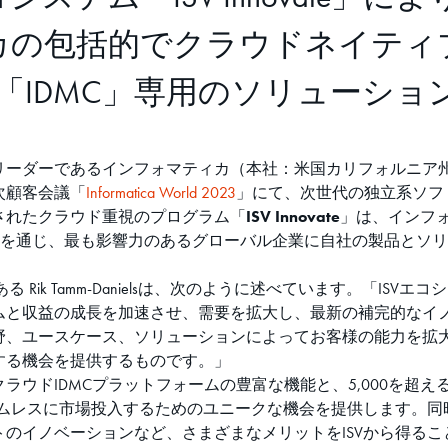
カの包括的でクラウドネイティ
「IDMC」専用のソリューショ
ーダーであるインフォマティカ（本社：米国カリフォルニア州レッ
次顧客会議「
Informatica World 2023
」にて、次世代の独立系ソフ
されたクラウド重視のプログラム「
ISV Innovate
」は、インフ
を通じ、最も影響力のあるグローバル企業に自社の製品とソリ
s GVPである Rik Tamm-Danielsは、次のように述べています
ムと収益の成長を加速させ、需要を拡大し、最新の補完的なイ
野、ユースケース、ソリューションによってお客様の能力を拡
する機会を提供するものです。」
ラウドIDMCプラットフォームの豊富な機能と、5,000を超
ームレスに市場投入するためのユニークな機会を提供します。同
のイノベーションなど、さまざまなメリットをISVから得るこ