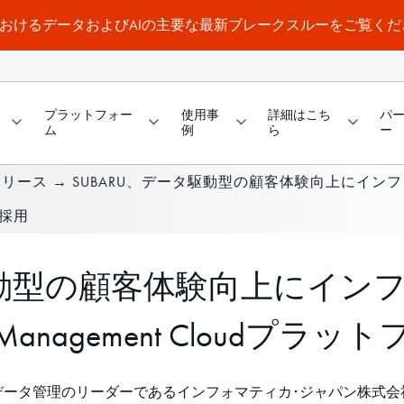
a WorldにおけるデータおよびAIの主要な最新ブレークスルーをご覧く
プラットフォー
使用事
詳細はこち
パ
ム
例
ら
ー
リリース
→
SUBARU、データ駆動型の顧客体験向上にインフォマテ
を採用
駆動型の顧客体験向上にイン
 Data Management Clou
データ管理のリーダーであるインフォマティカ･ジャパン株式