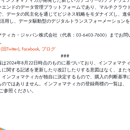
ィカが開発した新しいカテゴリーのソフトウェア「Informatica Intel
たエンドツーエンドのデータ管理プラットフォームであり、マルチク
データの民主化を通じてビジネス戦略をモダナイズし、進化させます
を活用し、データ駆動型のデジタルトランスフォーメーション
ィカ・ジャパン株式会社（代表：03-6403-7600）までお
。
 (旧Twitter)
,
Facebook
,
ブログ
###
は2024年8月22日時点のものに基づいており、インフォマ
しに関する記述を更新したり改訂したりする意図はなく、また
、インフォマティカが独自に決定するもので、購入の判断基準
ものではありません。インフォマティカの登録商標の一覧は、
ご参照ください。