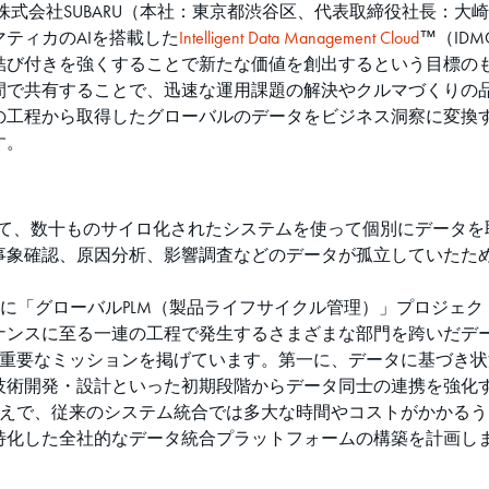
式会社SUBARU（本社：東京都渋谷区、代表取締役社長：大崎 
ティカのAIを搭載した
Intelligent Data Management Cloud
™（ID
び付きを強くすることで新たな価値を創出するという目標のもと
間で共有することで、迅速な運用課題の解決やクルマづくりの
の工程から取得したグローバルのデータをビジネス洞察に変換
す。
において、数十ものサイロ化されたシステムを使って個別にデー
事象確認、原因分析、影響調査などのデータが孤立していたた
20年に「グローバルPLM（製品ライフサイクル管理）」プロジ
ナンスに至る一連の工程で発生するさまざまな部門を跨いだデ
の重要なミッションを掲げています。第一に、データに基づき
技術開発・設計といった初期段階からデータ同士の連携を強化
うえで、従来のシステム統合では多大な時間やコストがかかる
特化した全社的なデータ統合プラットフォームの構築を計画し