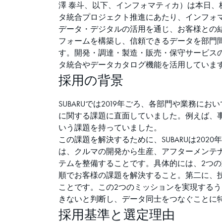
澤 泰斗、以下、インフォマティカ）は本日、株
タ統合プロジェクト推進にあたり、インフォマ
データ・デジタルの活用を通じ、お客様との結
フォームを構築し、信頼できるデータを部門
す。開発・調達・製造・販売・保守サービス
タ統合やデータカタログ機能を活用していま
採用の背景
SUBARUでは2019年ごろ、各部門や業務
に関する課題に直面していました。例えば、
いう課題を持っていました。
この課題を解決するために、SUBARUは20
は、クルマの開発から生産、アフターメンテ
テムを整備することです。具体的には、2つ
順でお客様の課題を解決すること。第二に、
ことです。この2つのミッションを実現する
きないと判断し、データ同士をつなぐことに
採用基準と選定理由