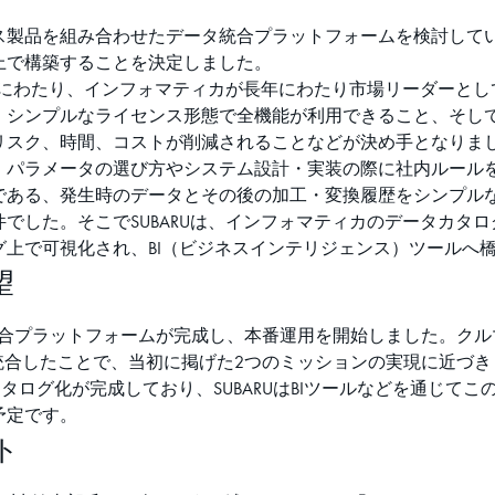
ス製品を組み合わせたデータ統合プラットフォームを検討して
上で構築することを決定しました。
岐にわたり、インフォマティカが長年にわたり市場リーダーと
、シンプルなライセンス形態で全機能が利用できること、そし
リスク、時間、コストが削減されることなどが決め手となりま
、パラメータの選び方やシステム設計・実装の際に社内ルール
ある、発生時のデータとその後の加工・変換履歴をシンプルな
でした。そこでSUBARUは、インフォマティカのデータカタロ
上で可視化され、BI（ビジネスインテリジェンス）ツールへ
望
ータ統合プラットフォームが完成し、本番運用を開始しました。ク
統合したことで、当初に掲げた2つのミッションの実現に近づき
タログ化が完成しており、SUBARUはBIツールなどを通じて
予定です。
ト