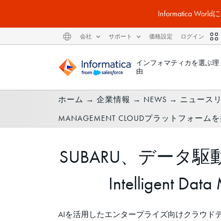
Informatic
会社
サポート
価格設定
ログイン
インフォマティカを選ぶ理
由
ホーム
→
企業情報
→
NEWS
→
ニュース
MANAGEMENT CLOUDプラットフォーム
SUBARU、データ
Intelligent
AIを活用したエンタープライズ向けクラウド