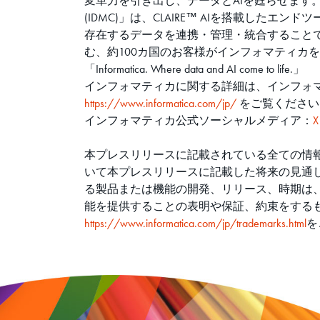
変革力を引き出し、データとAIを甦らせます。インフォマテ
(IDMC)」は、CLAIRE™ AIを搭載し
存在するデータを連携・管理・統合することで、
む、約100カ国のお客様がインフォマティカ
「Informatica. Where data and AI come to life.」
インフォマティカに関する詳細は、インフォマテ
https://www.informatica.com/jp/
をご覧ください
インフォマティカ公式ソーシャルメディア：
X
本プレスリリースに記載されている全ての情報
いて本プレスリリースに記載した将来の見通
る製品または機能の開発、リリース、時期は
能を提供することの表明や保証、約束をする
https://www.informatica.com/jp/trademarks.html
を