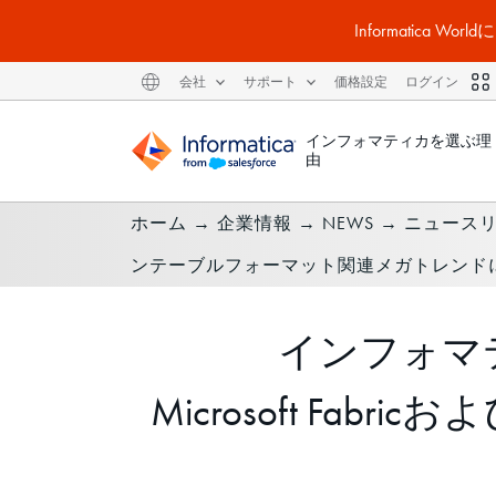
Informatic
会社
サポート
価格設定
ログイン
インフォマティカを選ぶ理
由
ホーム
→
企業情報
→
NEWS
→
ニュース
ンテーブルフォーマット関連メガトレンド
インフォマティ
Microsoft F