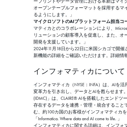
ープリントやデータ管理における革新はマイクロソフトのサービ
オープンテーブルフォーマットを採用するマイ
るようにします。」
マイクロソフトのAIプラットフォーム担当コーポ
マティカとのコラボレーションにより、Microsoft A
リューションの顧客導入を促進し、また、オープン
開発を支援しています。」
2024年11月18日から22日に米国シカゴで開催さ
新機能の詳細をご確認いただけます。詳細情報やミー
インフォマティカについて
インフォマティカ（NYSE：INFA）は、A
変革力を引き出し、データとAIを甦らせます。インフォマテ
(IDMC)」は、CLAIRE® AIを搭載し
存在するデータを連携・管理・統合することで、
む、約100カ国のお客様がインフォマティカ
「Informatica. Where data and AI come to life. 」
インフォマティカに関する詳細は、インフォマテ