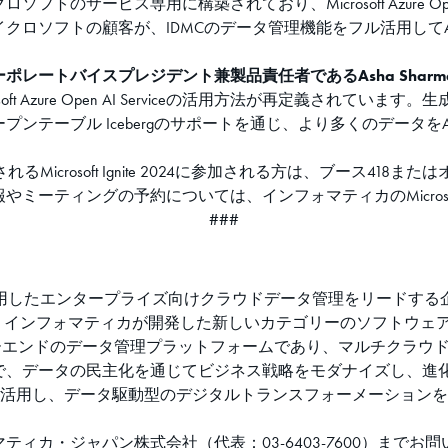
ス専用に構築されており、Microsoft Azure Open AI Servi
クロソフトの顧客が、IDMCのデータ管理機能をフル活用して
レートバイスプレジデント兼製品責任者であるAsha Sharm
zure Open AI Serviceの活用方法が再定義されています。生成AIブ
テーブル Icebergのサポートを通じ、より多くのデータをA
れるMicrosoft Ignite 2024に参加される方は、ブース4
ティングの予約については、インフォマティカのMicrosoft I
###
Iを活用したエンタープライズ向けクラウドデータ管理をリードす
ィカが開発した新しいカテゴリーのソフトウェア「Informatica Intel
たエンドツーエンドのデータ管理プラットフォームであり、マルチク
データの民主化を通じてビジネス戦略をモダナイズし、進化させます
を活用し、データ駆動型のデジタルトランスフォーメーション
ィカ・ジャパン株式会社（代表：03-6403-7600）までお