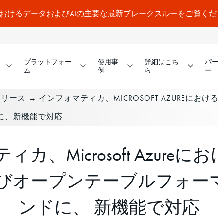
a WorldにおけるデータおよびAIの主要な最新ブレークスルーをご覧く
プラットフォー
使用事
詳細はこち
パ
ム
例
ら
ー
リリース
→
インフォマティカ、MICROSOFT AZUREにおける生
に、新機能で対応
カ、Microsoft Azureに
abricおよびオープンテーブル
ンドに、 新機能で対応