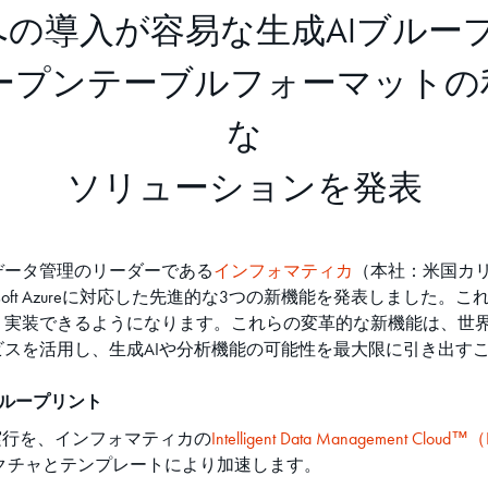
erviceへの導入が容易な生成AIブル
ebergオープンテーブルフォーマッ
な
ソリューションを発表
データ管理のリーダーである
インフォマティカ
（本社：米国カリ
osoft Azureに対応した先進的な3つの新機能を発表しまし
るようになります。これらの変革的な新機能は、世界中の企業がMicros
ビスを活用し、生成AIや分析機能の可能性を最大限に引き出す
AIブループリント
発・実行を、インフォマティカの
Intelligent Data Management 
キテクチャとテンプレートにより加速します。