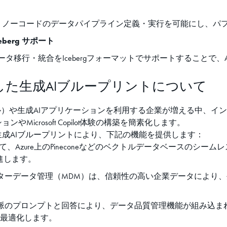
り、ノーコードのデータパイプライン定義・実行を可能にし、パ
berg サポート
DLS）Gen2へのデータ移行・統合をIcebergフォーマットでサポート
ce に対応した生成AIブループリントについて
大規模言語モデル）や生成AIアプリケーションを利用する企業が増える中、イン
icrosoft Copilot体験の構築を簡素化します。
ice向け生成AIブループリントにより、下記の機能を提供します：
AI Search、そして、Azure上のPineconeなどのベクトルデータ
進します。
ターデータ管理（MDM）は、信頼性の高い企業データにより、
ロンプトと回答により、データ品質管理機能が組み込まれた状態で検索
の選択を最適化します。