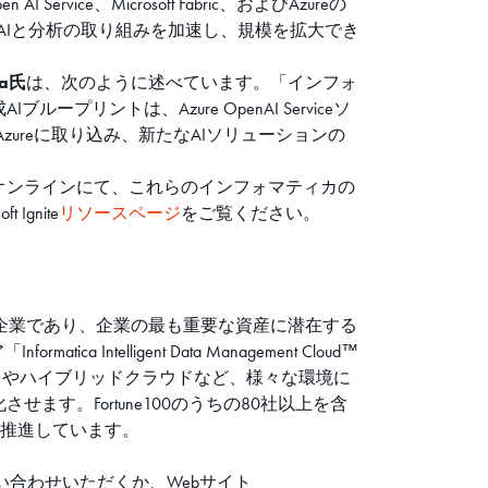
ce、Microsoft Fabric、およびAzureの
AIと分析の取り組みを加速し、規模を拡大でき
a氏
は、次のように述べています。「インフォ
ループリントは、Azure OpenAI Serviceソ
zureに取り込み、新たなAIソリューションの
18またはオンラインにて、これらのインフォマティカの
gnite
リソースページ
をご覧ください。
る企業であり、企業の最も重要な資産に潜在する
ligent Data Management Cloud™
ラウドやハイブリッドクラウドなど、様々な環境に
。Fortune100のうちの80社以上を含
を推進しています。
問い合わせいただくか、Webサイト