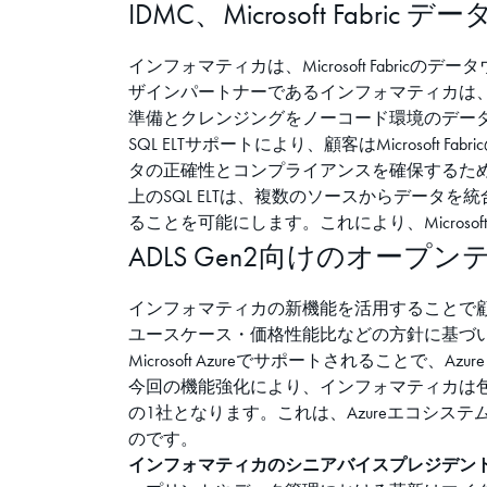
IDMC、Microsoft Fab
インフォマティカは、Microsoft Fabr
ザインパートナーであるインフォマティカは、Mi
準備とクレンジングをノーコード環境のデー
SQL ELTサポートにより、顧客はMicros
タの正確性とコンプライアンスを確保するための品質
上のSQL ELTは、複数のソースからデー
ることを可能にします。これにより、Microso
ADLS Gen2向けのオープンテ
インフォマティカの新機能を活用することで顧客
ユースケース・価格性能比などの方針に基づいた
Microsoft Azureでサポートされることで、Azu
今回の機能強化により、インフォマティカは包括的
の1社となります。これは、Azureエコシ
のです。
インフォマティカのシニアバイスプレジデント兼ジ