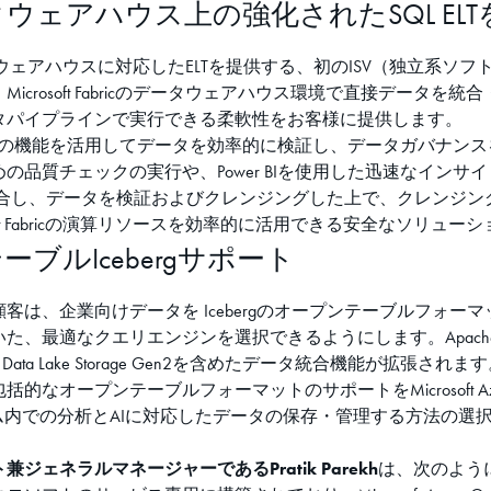
ric データウェアハウス上の強化されたSQL E
icのデータウェアハウスに対応したELTを提供する、初のISV（独
crosoft Fabricのデータウェアハウス環境で直接データ
タパイプラインで実行できる柔軟性をお客様に提供します。
oft Fabricの機能を活用してデータを効率的に検証し、データガ
チェックの実行や、Power BIを使用した迅速なインサイトの取得が
タを統合し、データを検証およびクレンジングした上で、クレンジ
ft Fabricの演算リソースを効率的に活用できる安全なソリュ
ーブルIcebergサポート
は、企業向けデータを Icebergのオープンテーブルフォ
、最適なクエリエンジンを選択できるようにします。Apache I
re Data Lake Storage Gen2を含めたデータ統合機能が拡張されま
なオープンテーブルフォーマットのサポートをMicrosoft 
ステム内での分析とAIに対応したデータの保存・管理する方法の
ェネラルマネージャーであるPratik Parekh
は、次のよう