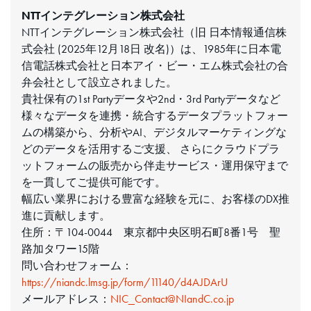
NTTインテグレーション株式会社
NTTインテグレーション株式会社（旧 日本情報通信株
式会社 (2025年12月18日 改名)）は、1985年に日本電
信電話株式会社と日本アイ・ビー・エム株式会社の合
弁会社として設立されました。
貴社保有の1st Partyデータや2nd・3rd Partyデータなど
様々なデータを連携・統合するデータプラットフォー
ムの構築から、分析やAI、デジタルマーケティングな
どのデータを活用するご支援、 さらにクラウドプラ
ットフォームの販売から伴走サービス・運用保守まで
を一貫してご提供可能です。
幅広い業界における豊富な経験を元に、お客様のDX推
進に貢献します。
住所：〒104-0044 東京都中央区明石町8番1号 聖
路加タワー15階
問い合わせフォーム：
https://niandc.lmsg.jp/form/11140/d4AJDArU
メールアドレス：
NIC_Contact@NIandC.co.jp