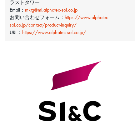
ラストタワー
Email：
mktg@ml.alphatec-sol.co.jp
お問い合わせフォーム：
https://www.alphatec-
sol.co.jp/contact/product-inquiry/
URL：
https://www.alphatec-sol.co.jp/