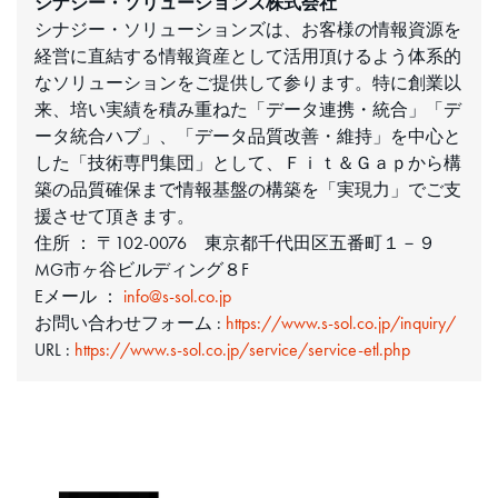
シナジー・ソリューションズ株式会社
シナジー・ソリューションズは、お客様の情報資源を
経営に直結する情報資産として活用頂けるよう体系的
なソリューションをご提供して参ります。特に創業以
来、培い実績を積み重ねた「データ連携・統合」「デ
ータ統合ハブ」、「データ品質改善・維持」を中心と
した「技術専門集団」として、Ｆｉｔ＆Ｇａｐから構
築の品質確保まで情報基盤の構築を「実現力」でご支
援させて頂きます。
住所 ： 〒102-0076 東京都千代田区五番町１－９
MG市ヶ谷ビルディング８F
Eメール ：
info@s-sol.co.jp
お問い合わせフォーム :
https://www.s-sol.co.jp/inquiry/
URL :
https://www.s-sol.co.jp/service/service-etl.php