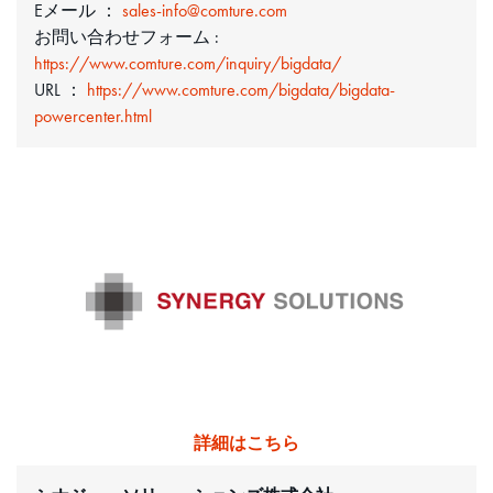
Eメール ：
sales-info@comture.com
お問い合わせフォーム :
https://www.comture.com/inquiry/bigdata/
URL ：
https://www.comture.com/bigdata/bigdata-
powercenter.html
詳細はこちら