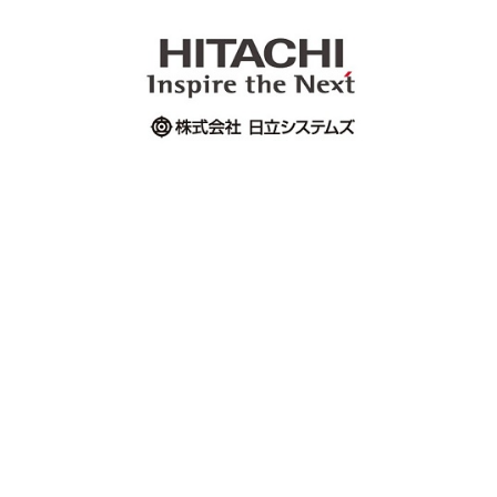
詳細はこちら
株式会社日立システムズ
株式会社日立システムズは、幅広い業務システムの設
計・構築サービス、強固なデータセンター基盤を活用
したアウトソーシングサービス、全国約300か所のサ
ービス拠点とコンタクトセンターによるお客さまに密
着した高品質な運用・保守サービスを強みとするITサ
ービス企業です。日本のIT黎明期から先駆的に取り組
んできたITサービスの実績・ノウハウを生かし、シス
テムのコンサルティングから構築、導入、運用、保守