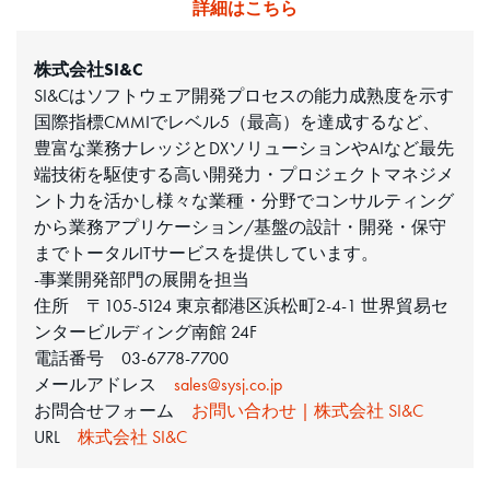
詳細はこちら
株式会社SI&C
SI&Cはソフトウェア開発プロセスの能力成熟度を示す
国際指標CMMIでレベル5（最高）を達成するなど、
豊富な業務ナレッジとDXソリューションやAIなど最先
端技術を駆使する高い開発力・プロジェクトマネジメ
ント力を活かし様々な業種・分野でコンサルティング
から業務アプリケーション/基盤の設計・開発・保守
までトータルITサービスを提供しています。
-事業開発部門の展開を担当
住所 〒105-5124 東京都港区浜松町2-4-1 世界貿易セ
ンタービルディング南館 24F
電話番号 03-6778-7700
メールアドレス
sales@sysj.co.jp​ ​
お問合せフォーム
お問い合わせ | 株式会社 SI&C​ ​
URL
株式会社 SI&C​