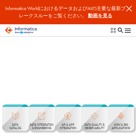
Informatica WorldにおけるデータおよびAIの主要な最新ブ
レークスルーをご覧ください。
動画を見る
Intelligent Data
Management Cloud
DATA
DATA INTEGRATION
API & APP
DATA QUALITY &
MDM & 360
CATALOG
& ENGINEERING
INTEGRATION
OBSERVABILITY
APPLICATIONS