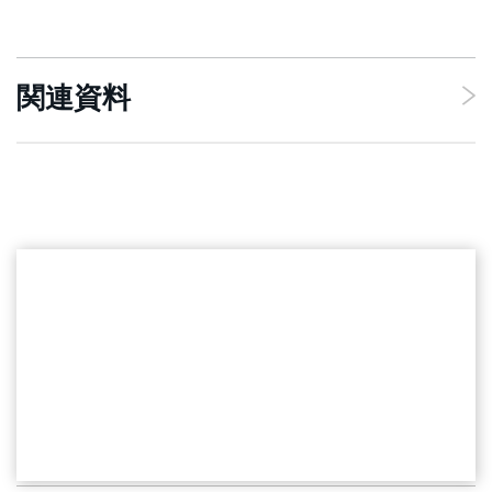
関連資料
MICROSOFT FABRICのパワーを活用
Microsoft Fabricへのモダナイゼー
ションを加速して、リスクを緩
和
詳細はこちら