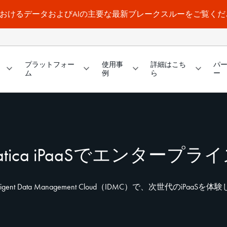
a WorldにおけるデータおよびAIの主要な最新ブレークスルーをご覧く
プラットフォー
使用事
詳細はこち
パ
ム
例
ら
ー
rmatica iPaaSでエンタープ
 Intelligent Data Management Cloud（IDMC）で、次世代のiPa