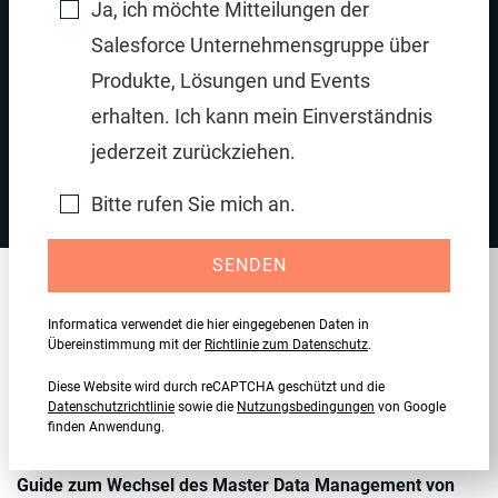
Ja, ich möchte Mitteilungen der
Salesforce Unternehmensgruppe über
Produkte, Lösungen und Events
erhalten. Ich kann mein Einverständnis
Gewinnen Sie Mehrwert aus Daten mit Multi-Domain
Cloud-MDM
jederzeit zurückziehen.
Bitte rufen Sie mich an.
SENDEN
Empfohlene Informationsquellen
Informatica verwendet die hier eingegebenen Daten in
Übereinstimmung mit der
Richtlinie zum Datenschutz
.
Diese Website wird durch reCAPTCHA geschützt und die
REFERENZARCHITEKTUR
Datenschutzrichtlinie
sowie die
Nutzungsbedingungen
von Google
Architektur der Cloud Data Management Platform
finden Anwendung.
Jetzt lesen
Guide zum Wechsel des Master Data Management von