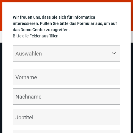
Informieren Sie sich über aktuelle Neuerungen im Bereich
Daten und KI, die auf der Informatica World vorgestellt
Wir freuen uns, dass Sie sich für Informatica
wurden.
Jetzt ansehen
interessieren. Füllen Sie bitte das Formular aus, um auf
das Demo Center zuzugreifen.
Bitte alle Felder ausfüllen.
Prozessautomatisierung mit Cloud Application Integration