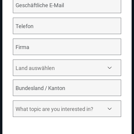
Nutzen Sie Informatica Cloud Application Integration für
Folgendes:
Integrieren und automatisieren Sie Prozesse mühelos
Verbinden Sie Echtzeitdaten mit geschäftskritischen
Services
Nutzen Sie API-Management
TESTEN SIE UNSERE LÖSUNG
RELATED DEMO VIDEOS
Return To All Videos
10:36