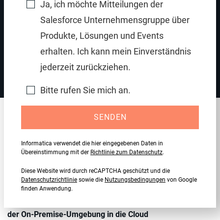
Ja, ich möchte Mitteilungen der
Salesforce Unternehmensgruppe über
Produkte, Lösungen und Events
Gewinnen Sie Mehrwert aus Daten mit Multi-Domain
erhalten. Ich kann mein Einverständnis
Cloud-MDM
jederzeit zurückziehen.
Bitte rufen Sie mich an.
SENDEN
Empfohlene Informationsquellen
Informatica verwendet die hier eingegebenen Daten in
Übereinstimmung mit der
Richtlinie zum Datenschutz
.
REFERENZARCHITEKTUR
Diese Website wird durch reCAPTCHA geschützt und die
Architektur der Cloud Data Management Platform
Datenschutzrichtlinie
sowie die
Nutzungsbedingungen
von Google
Jetzt lesen
finden Anwendung.
Guide zum Wechsel des Master Data Management von
der On-Premise-Umgebung in die Cloud