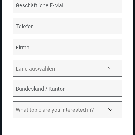
Katalogisierung
Erweitern Sie Ihre KI- und Datenstrategie um Folgendes:
Nutzung von KI für solide Cloud Data Governance
Sicherstellung von Datengenauigkeit und -sicherheit
Bereitstellung hochwertiger Daten
TESTEN SIE UNSERE LÖSUNG
RELATED DEMO VIDEOS
Return To All Videos
10:36