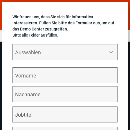
Informieren Sie sich über aktuelle Neuerungen im Bereich
Daten und KI, die auf der Informatica World vorgestellt
Wir freuen uns, dass Sie sich für Informatica
wurden.
Jetzt ansehen
interessieren. Füllen Sie bitte das Formular aus, um auf
das Demo Center zuzugreifen.
Bitte alle Felder ausfüllen.
Demokratisieren Sie Daten mit Cloud Data Governance und