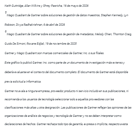
Keith Guttridge, Allan Wilkins y Shrey Pasricha, 16 de mayo de 2026
5
Magic Quadrant de Gartner sobre soluciones de gestión de datos maestros, Stephen Kennedy, Lyn
Robison, Divya Radhakrishnan, 6 de abril de 2026
6
Magic Quadrant de Gartner sobre soluciones de gestión de metadatos, Melody Chien, Thornton Craig,
Guido De Simoni, Roxane Edjlali, 19 de noviembre de 2025
Gartner y Magic Quadrant son marcas comerciales de Gartner, Inc. o sus filiales.
Este gráfico lo publicó Gartner, Inc. como parte de un documento de investigación más extenso y
debería evaluarse en el contexto del documento completo. El documento de Gartner está disponible
previa solicitud a Informatica.
Gartner no avala a ninguna empresa, proveedor, producto ni servicio incluido en sus publicaciones, ni
recomienda a los usuarios de tecnología seleccionar solo a aquellos proveedores con las
clasificaciones más altas u otra designación. Las publicaciones de Gartner reflejan las opiniones de las
organizaciones de análisis de negocios y tecnología de Gartner y no se deben interpretar como
declaraciones de hechos. Gartner rechaza todo tipo de garantía, expresa o implícita, respecto a esta
publicación, incluida cualquier garantía de comerciabilidad o adecuación para un fin particular.