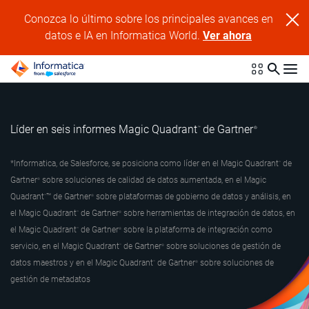
Conozca lo último sobre los principales avances en
datos e IA en Informatica World.
Ver ahora
Líder en seis informes Magic Quadrant
de Gartner
™
®
*Informatica, de Salesforce, se posiciona como líder en el Magic Quadrant
de
™
Gartner
sobre soluciones de calidad de datos aumentada, en el Magic
®
Quadrant
™ de Gartner
sobre plataformas de gobierno de datos y análisis, en
™
®
el Magic Quadrant
de Gartner
sobre herramientas de integración de datos, en
™
®
el Magic Quadrant
de Gartner
sobre la plataforma de integración como
™
®
servicio, en el Magic Quadrant
de Gartner
sobre soluciones de gestión de
™
®
datos maestros y en el Magic Quadrant
de Gartner
sobre soluciones de
™
®
gestión de metadatos