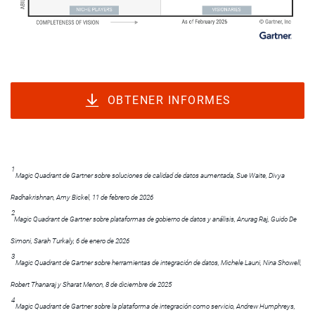
OBTENER INFORMES
1
Magic Quadrant de Gartner sobre soluciones de calidad de datos aumentada, Sue Waite, Divya
Radhakrishnan, Amy Bickel, 11 de febrero de 2026
2
Magic Quadrant de Gartner sobre plataformas de gobierno de datos y análisis, Anurag Raj, Guido De
Simoni, Sarah Turkaly, 6 de enero de 2026
3
Magic Quadrant de Gartner sobre herramientas de integración de datos, Michele Launi, Nina Showell,
Robert Thanaraj y Sharat Menon, 8 de diciembre de 2025
4
Magic Quadrant de Gartner sobre la plataforma de integración como servicio, Andrew Humphreys,