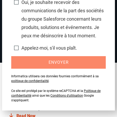
Oui, je souhaite recevoir des
communications de la part des sociétés
du groupe Salesforce concernant leurs
produits, solutions et événements. Je
Revitalisez l'engagement des clients de l'assurance
peux me désinscrire à tout moment.
santé
Appelez-moi, s'il vous plaît.
ENVOYER
Ressources recommandées
Informatica utilisera ces données fournies conformément à sa
politique de confidentialité
.
Ce site est protégé par le système reCAPTCHA et la
Politique de
EBOOK
confidentialité
ainsi que les
Conditions d'utilisation
Google
s'appliquent.
Yamaha améliore la CX et les opérations avec les
données en temps réel
Read Now