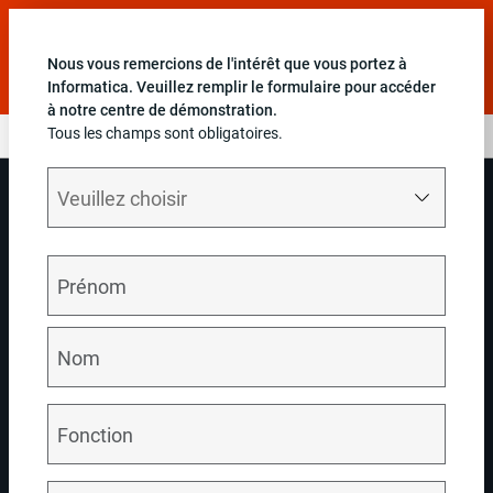
Découvrez les principales avancées en matière de
données et d'IA présentées lors de l'Informatica World.
Nous vous remercions de l'intérêt que vous portez à
Regarder maintenant
Informatica. Veuillez remplir le formulaire pour accéder
à notre centre de démonstration.
Tous les champs sont obligatoires.
Améliorer l'expérience client pour les services financiers