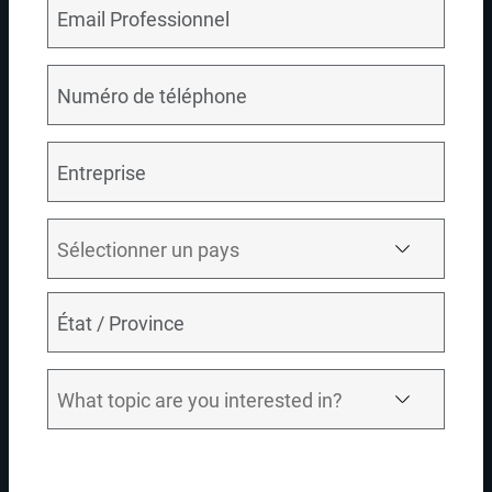
Améliorez l'expérience client dans le secteur des services
financiers en :
fournissant des données globales, fiables et gouvernées ;
vous assurant que les données sont adaptées à un
usage professionnel ;
renforçant l'expérience client grâce à une source unique
de données d'entreprise.
ESSAYER
RELATED DEMO VIDEOS
Return To All Videos
03:42