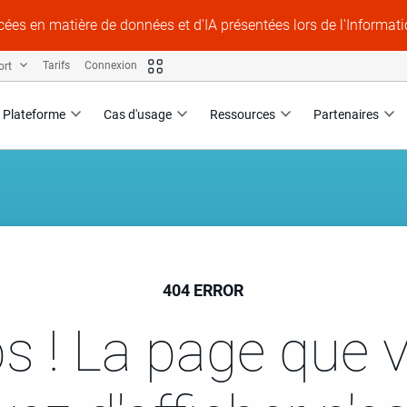
ées en matière de données et d'IA présentées lors de l'Informat
ort
Tarifs
Connexion
Plateforme
Cas d'usage
Ressources
Partenaires
404 ERROR
s ! La page que 