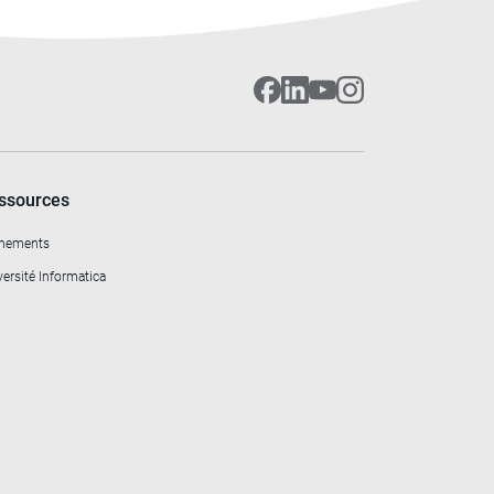
ssources
nements
ersité Informatica