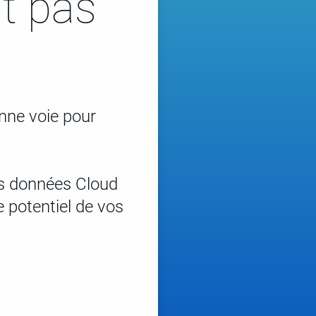
st pas
onne voie pour
es données Cloud
e potentiel de vos