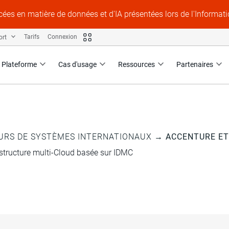
ées en matière de données et d'IA présentées lors de l'Informat
ort
Tarifs
Connexion
Plateforme
Cas d'usage
Ressources
Partenaires
URS DE SYSTÈMES INTERNATIONAUX
→
ACCENTURE ET
astructure multi-Cloud basée sur IDMC