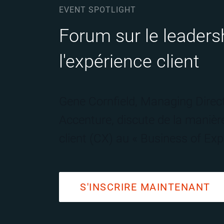
EVENT SPOTLIGHT
Forum sur le leaders
l'expérience client
Gene Cornfield, Managing Direct
Accenture, discute de la manièr
client (CX) au « Business of Exp
S'INSCRIRE MAINTENANT