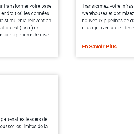
r transformer votre base
Transformez votre infras
l endroit où les données
warehouses et optimisez v
de stimuler la réinvention
nouveaux pipelines de d
ation est (juste) un
d'usage avec un leader e
 mesures pour moderniser
oyés puissent opérer
En Savoir Plus
 Cloud à portée de main.
partenaires leaders de
usser les limites de la