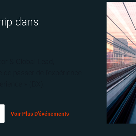
hip dans
or & Global Lead,
e de passer de l'expérience
erience » (BX).
Voir Plus D'événements