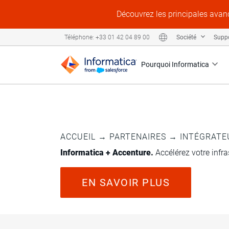
Découvrez les principales avanc
Société
Supp
Téléphone: +33 01 42 04 89 00
Pourquoi Informatica
ACCUEIL
→
PARTENAIRES
→
INTÉGRATE
Informatica + Accenture.
Accélérez votre infr
EN SAVOIR PLUS